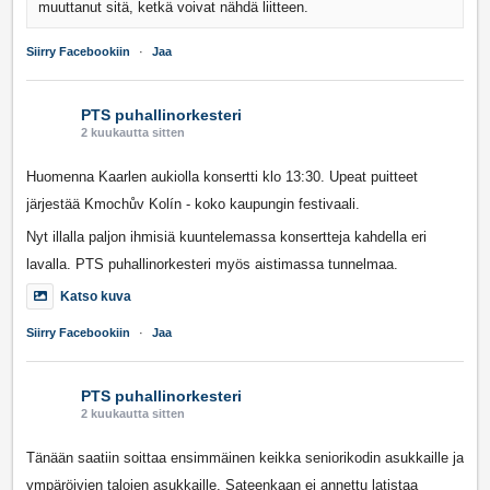
muuttanut sitä, ketkä voivat nähdä liitteen.
Siirry Facebookiin
·
Jaa
PTS puhallinorkesteri
2 kuukautta sitten
Huomenna Kaarlen aukiolla konsertti klo 13:30. Upeat puitteet
järjestää Kmochův Kolín - koko kaupungin festivaali.
Nyt illalla paljon ihmisiä kuuntelemassa konsertteja kahdella eri
lavalla. PTS puhallinorkesteri myös aistimassa tunnelmaa.
Katso kuva
Siirry Facebookiin
·
Jaa
PTS puhallinorkesteri
2 kuukautta sitten
Tänään saatiin soittaa ensimmäinen keikka seniorikodin asukkaille ja
ympäröivien talojen asukkaille. Sateenkaan ei annettu latistaa