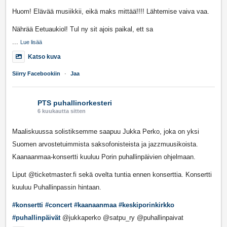
Huom! Elävää musiikkii, eikä maks mittää!!!! Lähtemise vaiva vaa.
Nährää Eetuaukiol! Tul ny sit ajois paikal, ett sa
...
Lue lisää
Katso kuva
Siirry Facebookiin
·
Jaa
PTS puhallinorkesteri
6 kuukautta sitten
Maaliskuussa solistiksemme saapuu Jukka Perko, joka on yksi
Suomen arvostetuimmista saksofonisteista ja jazzmuusikoista.
Kaanaanmaa-konsertti kuuluu Porin puhallinpäivien ohjelmaan.
Liput @ticketmaster.fi sekä ovelta tuntia ennen konserttia. Konsertti
kuuluu Puhallinpassin hintaan.
#konsertti
#concert
#kaanaanmaa
#keskiporinkirkko
#puhallinpäivät
@jukkaperko @satpu_ry @puhallinpaivat