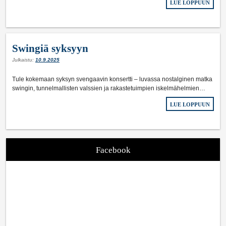
LUE LOPPUUN
Swingiä syksyyn
Julkaistu:
10.9.2025
Tule kokemaan syksyn svengaavin konsertti – luvassa nostalginen matka
swingin, tunnelmallisten valssien ja rakastetuimpien iskelmähelmien…
LUE LOPPUUN
Facebook