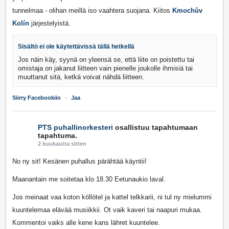
tunnelmaa - olihan meillä iso vaahtera suojana. Kiitos
Kmochův
Kolín
järjestelyistä.
Sisältö ei ole käytettävissä tällä hetkellä
Jos näin käy, syynä on yleensä se, että liite on poistettu tai
omistaja on jakanut liitteen vain pienelle joukolle ihmisiä tai
muuttanut sitä, ketkä voivat nähdä liitteen.
Siirry Facebookiin
·
Jaa
PTS puhallinorkesteri
osallistuu tapahtumaan
tapahtuma.
2 kuukautta sitten
No ny sit! Kesänen puhallus pärähtää käyntii!
Maanantain me soitetaa klo 18.30 Eetunaukio laval.
Jos meinaat vaa koton köllötel ja kattel telkkarii, ni tul ny mielummi
kuuntelemaa elävää musiikkii. Ot vaik kaveri tai naapuri mukaa.
Kommentoi vaiks alle kene kans lähret kuuntelee.