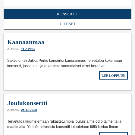
KONSERTIT
UUTISET
Kaanaanmaa
Julkaistu:
11.2.2026
Saksofonisti Jukka Perko konsertoi kanssamme. Tervetuloa kokemaan
konsertti, jossa tutut ja rakastetut suomalaiset virret heräävät…
LUE LOPPUUN
Joulukonsertti
Julkaistu:
25.11.2025
Tervetuloa kuuntelemaan rakastetuimpia jouluisia melodioita meiltä ja
maailmalta. Yleisön toiveesta konsertti toteutetaan tällä kertaa ilman…