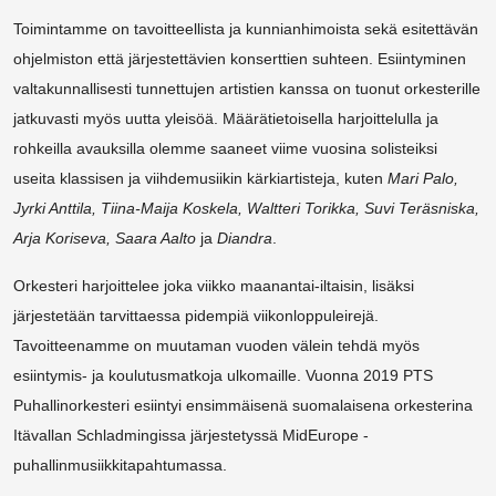
Toimintamme on tavoitteellista ja kunnianhimoista sekä esitettävän
ohjelmiston että järjestettävien konserttien suhteen. Esiintyminen
valtakunnallisesti tunnettujen artistien kanssa on tuonut orkesterille
jatkuvasti myös uutta yleisöä. Määrätietoisella harjoittelulla ja
rohkeilla avauksilla olemme saaneet viime vuosina solisteiksi
useita klassisen ja viihdemusiikin kärkiartisteja, kuten
Mari Palo,
Jyrki Anttila, Tiina-Maija Koskela, Waltteri Torikka, Suvi Teräsniska,
Arja Koriseva, Saara Aalto
ja
Diandra
.
Orkesteri harjoittelee joka viikko maanantai-iltaisin, lisäksi
järjestetään tarvittaessa pidempiä viikonloppuleirejä.
Tavoitteenamme on muutaman vuoden välein tehdä myös
esiintymis- ja koulutusmatkoja ulkomaille. Vuonna 2019 PTS
Puhallinorkesteri esiintyi ensimmäisenä suomalaisena orkesterina
Itävallan Schladmingissa järjestetyssä MidEurope -
puhallinmusiikkitapahtumassa.