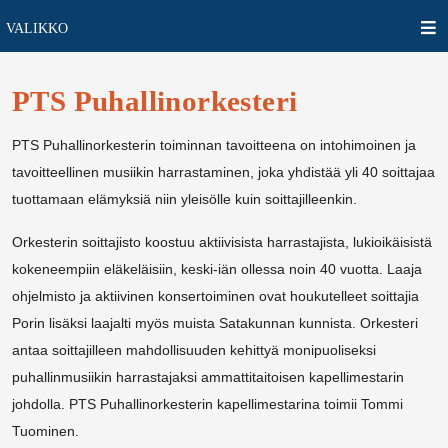
VALIKKO
PTS Puhallinorkesteri
PTS Puhallinorkesterin toiminnan tavoitteena on intohimoinen ja
tavoitteellinen musiikin harrastaminen, joka yhdistää yli 40 soittajaa
tuottamaan elämyksiä niin yleisölle kuin soittajilleenkin.
Orkesterin soittajisto koostuu aktiivisista harrastajista, lukioikäisistä
kokeneempiin eläkeläisiin, keski-iän ollessa noin 40 vuotta. Laaja
ohjelmisto ja aktiivinen konsertoiminen ovat houkutelleet soittajia
Porin lisäksi laajalti myös muista Satakunnan kunnista. Orkesteri
antaa soittajilleen mahdollisuuden kehittyä monipuoliseksi
puhallinmusiikin harrastajaksi ammattitaitoisen kapellimestarin
johdolla. PTS Puhallinorkesterin kapellimestarina toimii Tommi
Tuominen.