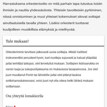
Harrastuksena orkesterisoitto on mitä parhain tapa tutustua toisiin
ihmisiin ja nauttia yhdessäolosta. Yhteisiin tavoitteisiin pyrkiminen,
niissä onnistuminen ja muut yhteiset kokemukset sitovat soittajat
ainutlaatuisella tavalla yhteen. Lisäksi orkesterit tuottavat
kuulijoilleen musiikillisia elämyksiä ja mielihyvää.
Tule mukaan!
Orkesterimme tarvitsee jatkuvasti uusia soittajia. Mikäli hallitset
instrumenttisi perusteet hyvin, luet nuotteja sujuvasti ja haluat ylläpitää
ja/tai kehittää taitojasi, olet tervetullut mukaan. Soittajien ikähaarukka on
varsin laaja ja sukupuolijakauma on mukavassa tasapainossa. Jos olet
juuri muuttanut Poriin tai lähistölle ja/tai olet pitänyt taukoa
soittoharrastuksessasi, voisi juuri nyt olla oikea hetki lähteä mukaan
soittamaan.
Ota yhteyttä lomakkeella
Yhteydenotto