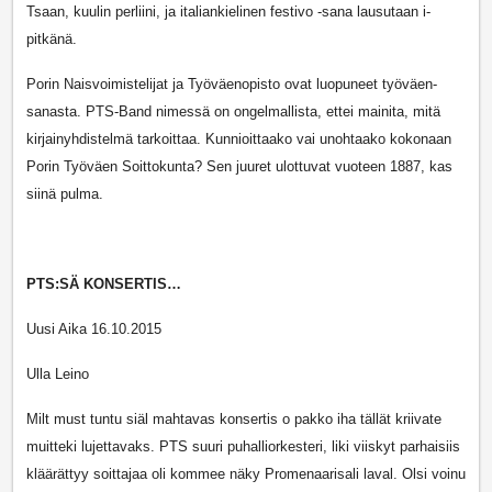
Tsaan, kuulin perliini, ja italiankielinen festivo -sana lausutaan i-
pitkänä.
Porin Naisvoimistelijat ja Työväenopisto ovat luopuneet työväen-
sanasta. PTS-Band nimessä on ongelmallista, ettei mainita, mitä
kirjainyhdistelmä tarkoittaa. Kunnioittaako vai unohtaako kokonaan
Porin Työväen Soittokunta? Sen juuret ulottuvat vuoteen 1887, kas
siinä pulma.
PTS:SÄ KONSERTIS…
Uusi Aika 16.10.2015
Ulla Leino
Milt must tuntu siäl mahtavas konsertis o pakko iha tällät kriivate
muitteki lujettavaks. PTS suuri puhalliorkesteri, liki viiskyt parhaisiis
kläärättyy soittajaa oli kommee näky Promenaarisali laval. Olsi voinu