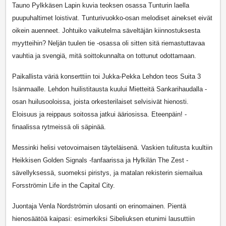
Tauno Pylkkäsen Lapin kuvia teoksen osassa Tunturin laella
puupuhaltimet loistivat. Tunturivuokko-osan melodiset ainekset eivät
oikein auenneet. Johtuiko vaikutelma säveltäjän kiinnostuksesta
myytteihin? Neljän tuulen tie -osassa oli sitten sitä riemastuttavaa
vauhtia ja svengiä, mitä soittokunnalta on tottunut odottamaan.
Paikallista väriä konserttiin toi Jukka-Pekka Lehdon teos Suita 3
Isänmaalle. Lehdon huilistitausta kuului Mietteitä Sankarihaudalla -
osan huilusooloissa, joista orkesterilaiset selvisivät hienosti.
Eloisuus ja reippaus soitossa jatkui ääriosissa. Eteenpäin! -
finaalissa rytmeissä oli säpinää.
Messinki helisi vetovoimaisen täyteläisenä. Vaskien tulitusta kuultiin
Heikkisen Golden Signals -fanfaarissa ja Hylkilän The Zest -
sävellyksessä, suomeksi piristys, ja matalan rekisterin siemailua
Forsströmin Life in the Capital City.
Juontaja Venla Nordströmin ulosanti on erinomainen. Pientä
hienosäätöä kaipasi: esimerkiksi Sibeliuksen etunimi lausuttiin