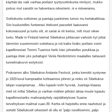
käyttää täs vaik vanhaa porilaist tyyttysoittokunta nimityst, mukko
joskus mul sanottii se halventava orkesterrii, ni e riskeerannu.
Soittokunta soittoines ja juantaja juantoines lumos mu kertakaikkiaa.
Siin kuulustelles funteerasi ittekseni passeleit laatusanoi
kokonaisuurel ja tuntu silt, et sanat ei riit kertoo, milt must oikee
tuntu. Made in Finland teemal Sibeliukse juhlavuan vartoski kyl jottai
tämmöst suuremmoist soitettava ja viä kaike lisäks porilaisi voimi
kapellimestari Tommi Tuamise herki käsi johratelles porukkaa ja
juantaja itteki yks puhaltajist Venla Nordströmmi maalailles taitavasti
tunnelmakuvvii esityksist.
Prokrammi alko Sibeliukse Andante Festivol, jonka kerrottii syntynee
jo 1920-luvul kampraattei kohtaamise johrost ja ninko sit Sibeliukse
lahjan vuasipriamaa… Alku lupaski koht hyvvää. Juantaja klaaras
meil sit millai Sibelius jo vanhan miähen pitkäst aikaa muute lupautu
kapellimestariks mailmanäyttely rarjolähetyksee Suame
tervehryksen mailmal vuan-39. Kertta oli harjoteltu enne nauhotust ja
oortelit Sibeliukselt orkesteril oli ollu et ”paljo runollisemmi, paljo