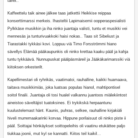
tairet..
Kaffeettelu taik ainee jälkee taas jatkettii Heikkise reippaa
konserttimarssi merkeis. Ihasteltii Lapimaisemii oopperaspesialisti
Pylkkäse musikkin ja iha ninko juantaja valisti, tuntu et musikki vei
mennesäs ja tunturivuakkoki haisi nokas.. Taas sit Sibeliust ja
Tiarastakki tykkäsi kovi. Loppuu viä Timo Forsströmmi hiano
sävellys Elämää pääkaupunkis oli ninko krettaa kaaku pääl ja kahja
tuntu tykkäävä. Nunnupuskat päälpäsmäreil ja Jääkäkarimarssiki viä
kiitoksen orkesterilt.
Kapellimestari oli ryhrikäs, vaatimatoi, rauhalline, kaikki huamaava,
taitava musikkimiäs, joka luatsas populas hianol, mahtipontisel
soitol finalii. Juantaja oli tosi hualel valkannu juantoos miälekiintost
aineistoo säveltäjist tuatoksines. Ei trykikskä herpaantunu
kuulustelemast hänt. Kaunis, puhras, selkee, rauhalline kirjakiäli
hiveli murremaakarinki korvaa. Hippune porilaisuut oli ninko piste ii
pääl. Soittajai hönkäykset soittopeleihis oli vaatinu etukättee paljo
tiukkaa joonii, mut kyl se kannatti. Kiitos teil kaikil…