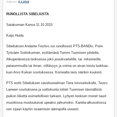
Julkaistu:
5.3.2016
RUNOLLISTA SIBELIUSTA
Satakunnan Kansa 11.10.2015
Kaija Huida
Sibeliuksen Andante Festivo soi runollisesti PTS-BANDin, Porin
Työväen Soittokunnan, esittämänä Tommi Tuomisen johdolla.
Alkuperäisessä teoksessa joko jousikvartetille, tai -orkesterille,
patarummuilla tai ilman, viiltävyys ja voima on aivan toista luokkaa
kuin Arvo Kuikan sovituksessa. Komealta teos näinkin kuulosti.
PTS esitti Sibeliuksen sävelrunoelman Tiera torviseitsikolle, Teuvo
Laineen sovituksena ja soittokunta totteli Tuomisen täsmällistä
puikon liikettä esimerkillisen tarkasti. Lyhyen teoksen monet tauot
musiikissa muotoutuivat upeaksi jatkumoksi. Karelia-alkusoitossa
sen sijaan käytiin osaamisen äärirajoilla useasti.