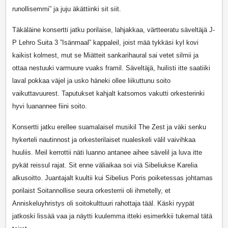
runollisemmi” ja juju äkättiinki sit siit.
Täkäläine konsertti jatku porilaise, lahjakkaa, värtteeratu säveltäjä J-
P Lehro Suita 3 ”Isänmaal” kappaleil, joist mää tykkäsi kyl kovi
kaikist kolmest, mut se Miätteit sankarihaural sai vetet silmii ja
ottaa nestuuki varmuure vuaks framil. Säveltäjä, huilisti itte saatiiki
laval pokkaa väjel ja usko häneki ollee liikuttunu soito
vaikuttavuurest. Taputukset kahjalt katsomos vakutti orkesterinki
hyvi luanannee fiini soito.
Konsertti jatku erellee suamalaisel musikil The Zest ja väki senku
hykerteli nautinnost ja orkesterilaiset nualeskeli välil vaivihkaa
huuliis. Meil kerrottii näti luanno antanee aihee sävelil ja luva itte
pykät reissul rajat. Sit enne väliaikaa soi viä Sibeliukse Karelia
alkusoitto. Juantajalt kuultii kui Sibelius Poris poiketessas johtamas
porilaist Soitannollise seura orkesterrii oli ihmetelly, et
Anniskeluyhristys oli soitokulttuuri rahottaja tääl. Käski ryypät
jatkoski lissää vaa ja näytti kuulemma itteki esimerkkii tukemal tätä