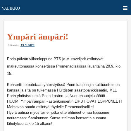
VALIKKO
Ympäri ämpäri!
Julkaistu:
19.9.2024
Porin päivän viikonloppuna PTS ja Mutaveijarit esiintyvät
maksuttomassa konsertissa Promenadisalissa lauantaina 28.9. klo
15.
Konsertti toteutetaan yhteistyössä Porin kaupungin kulttuuritoimen
kanssa ja sitä on tukemassa Huittisten säästöpankkisäätiö, MLL
Porin yhdistys sekä Porin Lasten- ja Nuortensuojelusäätiö.
HUOM! Ympäri ämpäri -lastenkonsertin LIPUT OVAT LOPPUNEET!
Mahtavaa saada esiintyä täydelle Promenadisalille!
Hyviä uutisia myös teille, jotka ette ehtineet omaa lippuanne
noutamaan: Satakunnan Kansa striimaa konsertin suorana
lähetyksenä klo 15 alkaen!