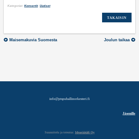
Kategoriat:
Konsertit
,
Uutiset
TAKAISIN
Artikkelien
Maisemakuvia Suomesta
Joulun taikaa
selaus
info@ptspuhallinorkesteri.fi
Jäsenille
Suunnittelu ja toteutus:
Idearäätäli Oy