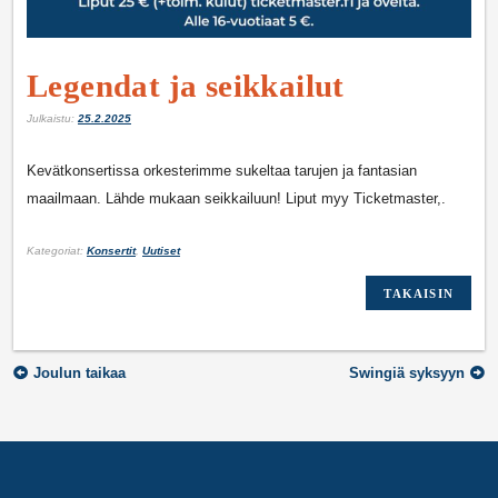
Legendat ja seikkailut
Julkaistu:
25.2.2025
Kevätkonsertissa orkesterimme sukeltaa tarujen ja fantasian
maailmaan. Lähde mukaan seikkailuun! Liput myy Ticketmaster,.
Kategoriat:
Konsertit
,
Uutiset
TAKAISIN
Artikkelien
Joulun taikaa
Swingiä syksyyn
selaus