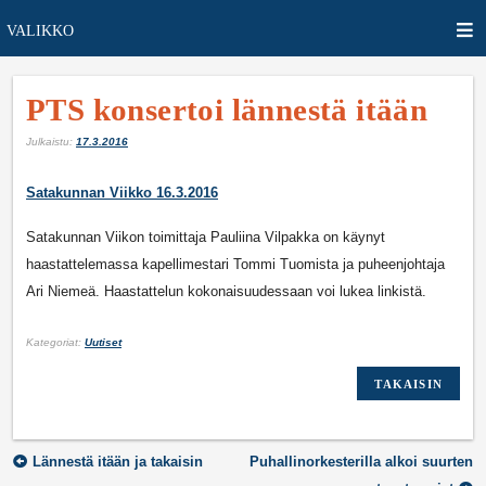
VALIKKO
PTS konsertoi lännestä itään
Julkaistu:
17.3.2016
Satakunnan Viikko 16.3.2016
Satakunnan Viikon toimittaja Pauliina Vilpakka on käynyt
haastattelemassa kapellimestari Tommi Tuomista ja puheenjohtaja
Ari Niemeä. Haastattelun kokonaisuudessaan voi lukea linkistä.
Kategoriat:
Uutiset
TAKAISIN
Artikkelien
Lännestä itään ja takaisin
Puhallinorkesterilla alkoi suurten
selaus