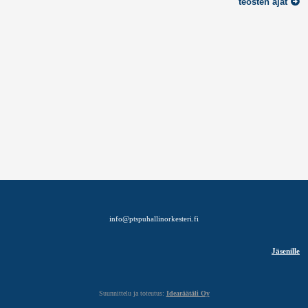
teosten ajat
info@ptspuhallinorkesteri.fi
Jäsenille
Suunnittelu ja toteutus:
Idearäätäli Oy